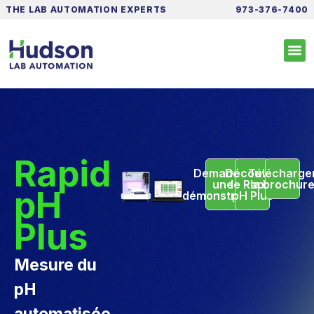
THE LAB AUTOMATION EXPERTS
973-376-7400
Rapid
Demander
Découvrir
Télécharge
une
le Rapid
la brochur
pH
démonstration
pH Plus
Plus
Mesure du
pH
automatisée.