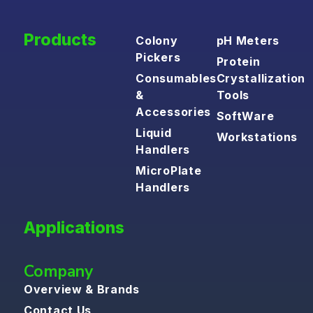
Products
Colony
pH Meters
Pickers
Protein
Consumables
Crystallization
&
Tools
Accessories
SoftWare
Liquid
Workstations
Handlers
MicroPlate
Handlers
Applications
Company
Overview & Brands
Contact Us